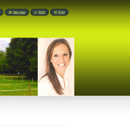
Site map
RSS
Print