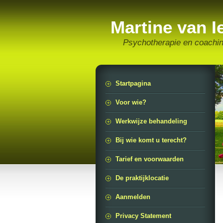
Martine van I
Psychotherapie en coachi
Startpagina
Voor wie?
Werkwijze behandeling
Bij wie komt u terecht?
Tarief en voorwaarden
De praktijklocatie
Aanmelden
Privacy Statement