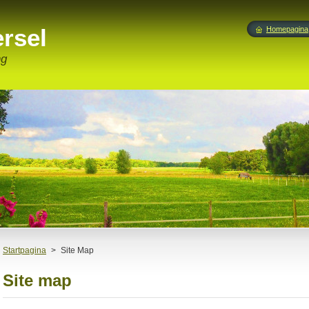
ersel
Homepagina
ng
Startpagina
>
Site Map
Site map